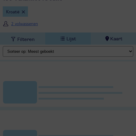
Kroatië
2 volwassenen
Lijst
Kaart
Filteren