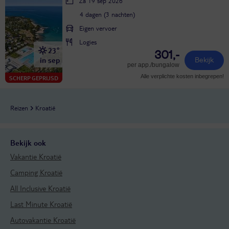
Za 19 sep 2026
4 dagen (3 nachten)
Eigen vervoer
Logies
23°
301,-
in sep
Bekijk
per app./bungalow
Alle verplichte kosten inbegrepen!
SCHERP GEPRIJSD
Reizen
Kroatië
Bekijk ook
Vakantie Kroatië
Camping Kroatië
All Inclusive Kroatië
Last Minute Kroatië
Autovakantie Kroatië