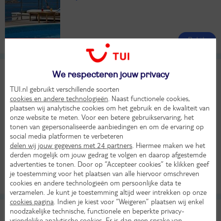
Bekijk
KASSAKORTING
My Dubrovnik
10
We respecteren jouw privacy
Uitstekend
TUI.nl gebruikt verschillende soorten
Kroatië
Zuid-Dalmatië
Dubrovnik
cookies en andere technologieën
. Naast functionele cookies,
plaatsen wij analytische cookies om het gebruik en de kwaliteit van
onze website te meten. Voor een betere gebruikservaring, het
tonen van gepersonaliseerde aanbiedingen en om de ervaring op
Er ging iets mis bij het ophalen van de prijs
social media platformen te verbeteren
Bekijk beschikbaarheid
delen wij jouw gegevens met 24 partners
. Hiermee maken we het
derden mogelijk om jouw gedrag te volgen en daarop afgestemde
advertenties te tonen. Door op “Accepteer cookies” te klikken geef
je toestemming voor het plaatsen van alle hiervoor omschreven
Bekijk
cookies en andere technologieën om persoonlijke data te
KASSAKORTING
verzamelen. Je kunt je toestemming altijd weer intrekken op onze
cookies pagina
. Indien je kiest voor “Weigeren” plaatsen wij enkel
Neptun
noodzakelijke technische, functionele en beperkte privacy-
vriendelijke analytische cookies. Er is dan geen sprake van
TUI classificatie
Hotel