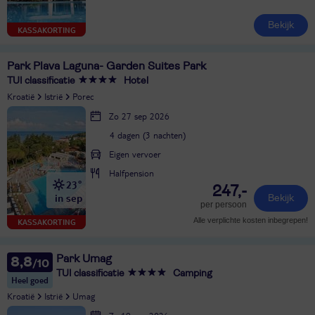
Bekijk
KASSAKORTING
Park Plava Laguna- Garden Suites Park
TUI classificatie
Hotel
Kroatië
Istrië
Porec
Zo 27 sep 2026
4 dagen (3 nachten)
Eigen vervoer
Halfpension
23°
247,-
in sep
Bekijk
per persoon
Alle verplichte kosten inbegrepen!
KASSAKORTING
Park Umag
8,8
TUI classificatie
Camping
Heel goed
Kroatië
Istrië
Umag