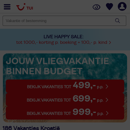
LIVE HAPPY SALE:
tot 1000,- korting p. boeking + 100,- p. kind
JOUW VLIEGVAKANTIE
BINNEN BUDGET
499,-
BEKIJK VAKANTIES TOT
p.p.
699,-
BEKIJK VAKANTIES TOT
p.p.
999,-
BEKIJK VAKANTIES TOT
p.p.
186 Vakanties Kroatië